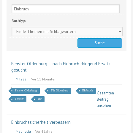
Suchtyp:
Fenster Oldenburg – nach Einbruch dringend Ersatz
gesucht
Mila82
Vor 11 Monaten
Fenster Oldenburg
Tür Oldenburg
Einbruch
Gesamten
Beitrag
Fenster
Tür
ansehen
Einbruchssicherheit verbessern
Magnolia
Vor 4 Jahren