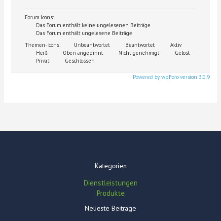
Forum Icons:
Das Forum enthält keine ungelesenen Beiträge
Das Forum enthält ungelesene Beiträge
Themen-Icons:
Unbeantwortet
Beantwortet
Aktiv
Heiß
Oben angepinnt
Nicht genehmigt
Gelöst
Privat
Geschlossen
Powered by wpForo version 3.0.9
Kategorien
Dienstleistungen
Produkte
Neueste Beiträge