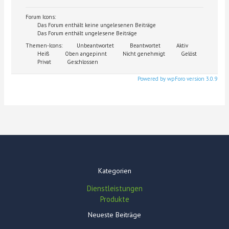
Forum Icons:
Das Forum enthält keine ungelesenen Beiträge
Das Forum enthält ungelesene Beiträge
Themen-Icons:
Unbeantwortet
Beantwortet
Aktiv
Heiß
Oben angepinnt
Nicht genehmigt
Gelöst
Privat
Geschlossen
Powered by wpForo version 3.0.9
Kategorien
Dienstleistungen
Produkte
Neueste Beiträge