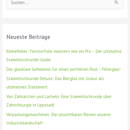
S
u
c
h
Neueste Beiträge
e
n
Klebefieber: Fensterfolie meistern wie ein Pro – Der ultimative
n
Stammtischrunde-Guide
a
Das glasklare Geheimnis für einen perfekten Pool – Filterglas!
c
Stammtischrunde Deluxe: Das Bierglas mit Gravur als
h
ultimatives Statement
:
Von Zahnärzten und Lächeln: Eine Stammtischrunde über
Zahnchirurgie in Lippstadt
Verpackungsmaschinen: Die unsichtbaren Riesen unserer
Industrielandschaft