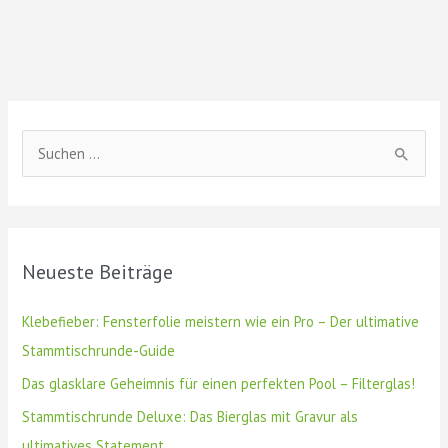
S
u
c
h
Neueste Beiträge
e
n
Klebefieber: Fensterfolie meistern wie ein Pro – Der ultimative
n
Stammtischrunde-Guide
a
Das glasklare Geheimnis für einen perfekten Pool – Filterglas!
c
Stammtischrunde Deluxe: Das Bierglas mit Gravur als
h
ultimatives Statement
: