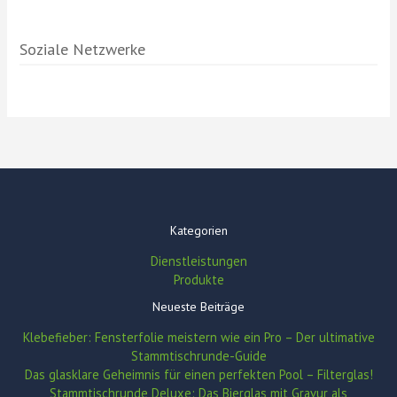
Soziale Netzwerke
Kategorien
Dienstleistungen
Produkte
Neueste Beiträge
Klebefieber: Fensterfolie meistern wie ein Pro – Der ultimative
Stammtischrunde-Guide
Das glasklare Geheimnis für einen perfekten Pool – Filterglas!
Stammtischrunde Deluxe: Das Bierglas mit Gravur als