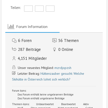
Teilen:
Forum Information
6
Foren
56
Themen
287
Beiträge
0
Online
4,151
Mitglieder
Unser neuestes Mitglied:
mzrdjopzsh
Letzter Beitrag:
Hüttenzauber gesucht: Welche
Skihütte in Österreich lohnt sich wirklich?
Forum Icons:
Das Forum enthält keine ungelesenen Beiträge
Das Forum enthält ungelesene Beiträge
Themen-Icons:
Unbeantwortet
Beantwortet
Aktiv
Heiß
Oben angepinnt
Nicht genehmigt
Gelöst