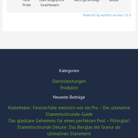
Privat
Geschlossen
Powered by wpForo version 3.0.9
Kategorien
Dienstleistungen
Produkte
Neueste Beiträge
Klebefieber: Fensterfolie meistern wie ein Pro – Der ultimative
Stammtischrunde-Guide
Das glasklare Geheimnis für einen perfekten Pool – Filterglas!
Stammtischrunde Deluxe: Das Bierglas mit Gravur als
ultimatives Statement