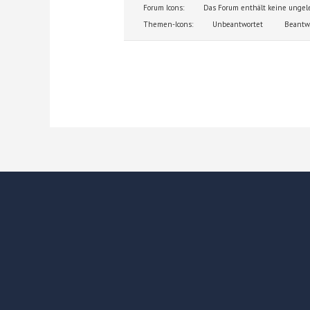
Forum Icons:
Das Forum enthält keine ungel
Themen-Icons:
Unbeantwortet
Beantwo