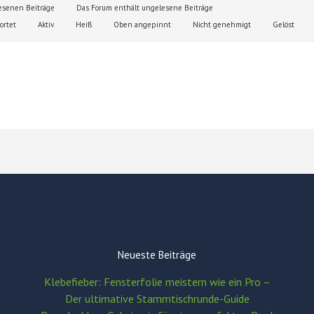
esenen Beiträge
Das Forum enthält ungelesene Beiträge
rtet
Aktiv
Heiß
Oben angepinnt
Nicht genehmigt
Gelöst
Neueste Beiträge
Klebefieber: Fensterfolie meistern wie ein Pro –
Der ultimative Stammtischrunde-Guide