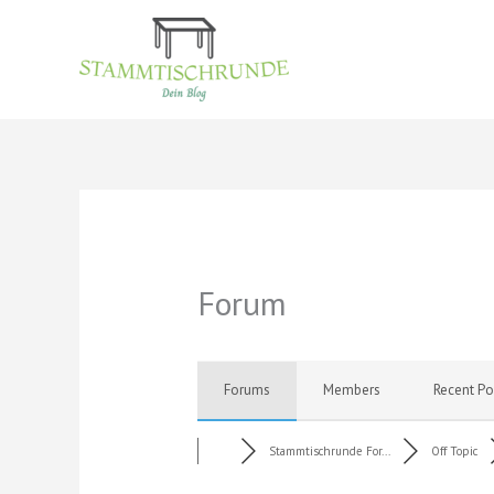
Zum
Inhalt
springen
Forum
Forums
Members
Recent Po
Stammtischrunde For...
Off Topic