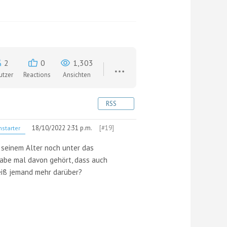
2
0
1,303
utzer
Reactions
Ansichten
RSS
18/10/2022 2:31 p.m.
[#19]
starter
t seinem Alter noch unter das
habe mal davon gehört, dass auch
Weiß jemand mehr darüber?