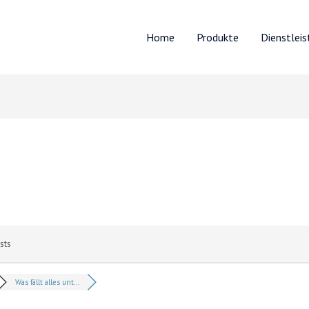
Home
Produkte
Dienstlei
sts
Was fällt alles unt...