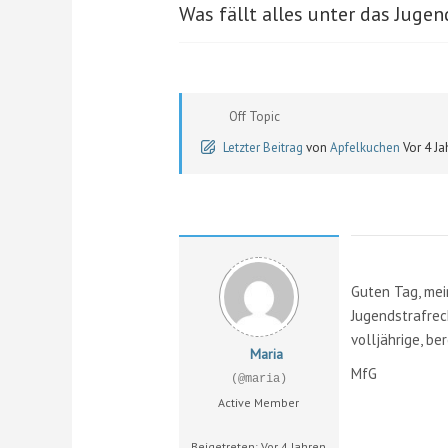
Was fällt alles unter das Jugen
Off Topic
Letzter Beitrag
von
Apfelkuchen
Vor 4 Ja
Guten Tag, mein
Jugendstrafrec
volljährige, b
Maria
MfG
(@maria)
Active Member
Beigetreten: Vor 4 Jahren